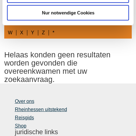
I
A
B
C
D
E
F
G
H
J
K
Nur notwendige Cookies
L
M
N
O
P
Q
R
S
T
U
V
W
X
Y
Z
*
Helaas konden geen resultaten
worden gevonden die
overeenkwamen met uw
zoekaanvraag.
Over ons
Rheinhessen uitstekend
Reisgids
Shop
juridische links