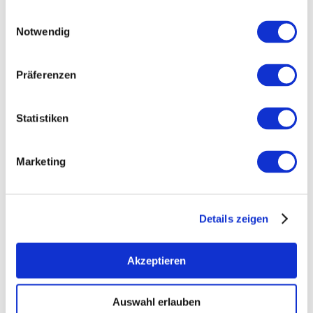
Einwilligungsauswahl
Notwendig
Tijd
Präferenzen
Open voor de lunch
Open nu
Statistiken
Zoek hosts
Marketing
Details zeigen
0 Hits
Akzeptieren
Auswahl erlauben
Artikel alfabetisch filteren: