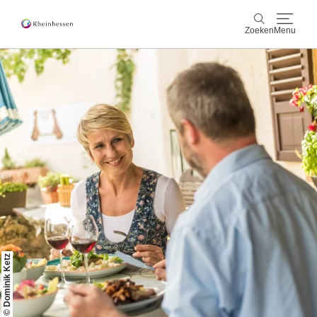
Zoeken
Menu
wijn & gastronomie
Zoeken
actief & natuur
Cultuur & Steden
Events
reservering & service
Rheinhessen-Blog
kaart
© Dominik Ketz