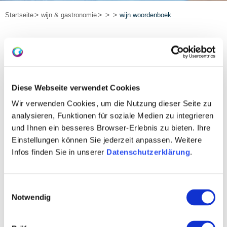
Startseite
wijn & gastronomie
wijn woordenboek
Rheinhessen
wijnwoordenboek
Diese Webseite verwendet Cookies
Wir verwenden Cookies, um die Nutzung dieser Seite zu
analysieren, Funktionen für soziale Medien zu integrieren
Artikel alfabetisch filteren:
und Ihnen ein besseres Browser-Erlebnis zu bieten. Ihre
Einstellungen können Sie jederzeit anpassen. Weitere
J
A
B
C
D
E
F
G
H
I
K
Infos finden Sie in unserer
Datenschutzerklärung
.
L
M
N
O
P
Q
R
S
T
U
V
W
X
Y
Z
*
Einwilligungsauswahl
Notwendig