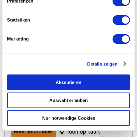
Präferenzen
Statistiken
Marketing
Jaloerse herfst
Details zeigen
Als de opbrengst heel anders is binnen Rheinhessen
(bijvoorbeeld tussen Hügelland en Rheinterrassen)
Akzeptieren
of zelfs binnen een district in een jaar (bijvoorbeeld
omdat vroege vorst of hagel- of wijnstokplagen in
sommige gevleugelde gebieden schade hebben
Auswahl erlauben
veroorzaakt, maar niet in andere: volledige herfst,
halve herfst), dan dit wekt de afgunst van wijnmakers
die van nature benadeeld zijn. Jij (eigenlijk niet de
Nur notwendige Cookies
herfst, het stelt alleen de oorzaak) bent dan "jaloers".
Meer informatie
Toon op kaart