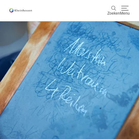
Zoeken
Menu
wijn & gastronomie
Zoeken
actief & natuur
Cultuur & Steden
Events
reservering & service
Rheinhessen-Blog
kaart