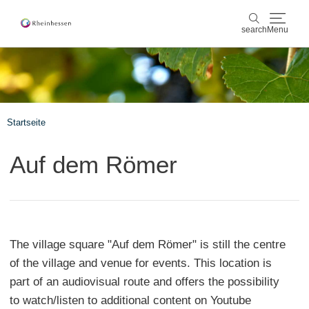
search
Menu
wine & culinary
search
sports & nature
Startseite
culture & cities
Auf dem Römer
events
booking & service
The village square "Auf dem Römer" is still the centre
Shop
Rheinhessen-Blog
map
of the village and venue for events. This location is
part of an audiovisual route and offers the possibility
to watch/listen to additional content on Youtube