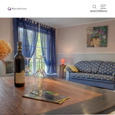
search
Menu
wine & culinary
search
sports & nature
culture & cities
events
booking & service
Shop
Rheinhessen-Blog
map