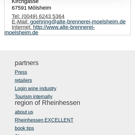
Kirchgasse
67591
Mölsheim
Tel:
(0049) 6243 5364
E-Mail:
goehring@alte-brennerei-moelsheim.de
Internet:
http://www.alte-brennerei-
moelsheim.de
partners
Press
retailers
Login wine industry
Tourism internally
region of Rheinhessen
about us
Rheinhessen EXCELLENT
book tips