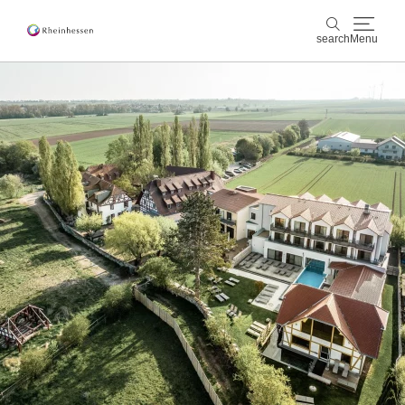
search
Menu
wine & culinary
search
sports & nature
culture & cities
events
booking & service
Shop
Rheinhessen-Blog
map