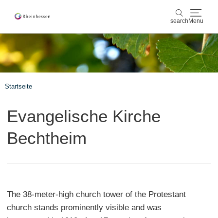
search
Menu
wine & culinary
search
sports & nature
Startseite
culture & cities
Evangelische Kirche
events
Bechtheim
booking & service
Shop
Rheinhessen-Blog
map
The 38-meter-high church tower of the Protestant
church stands prominently visible and was