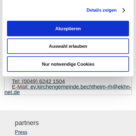
Details zeigen
show on map
Akzeptieren
Contact details:
Auswahl erlauben
Evangelische Kirchengemeinde Bechtheim
Nur notwendige Cookies
Martin-Luther-Straße 4
67595
Bechtheim
Tel:
(0049) 6242 1504
E-Mail:
ev.kirchengemeinde.bechtheim-rh@ekhn-
net.de
partners
Press