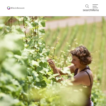
search
Menu
wine & culinary
search
sports & nature
culture & cities
events
booking & service
Shop
Rheinhessen-Blog
map