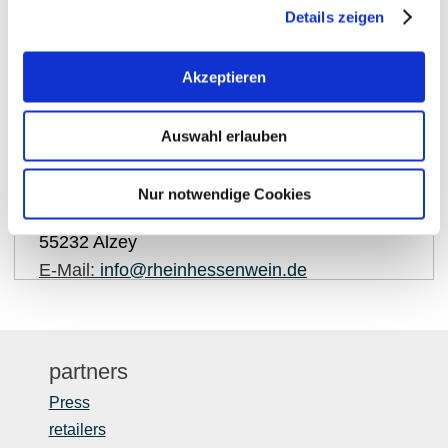
Details zeigen
Akzeptieren
show on map
Auswahl erlauben
Contact details:
Rheinhessenwein e.V.
Nur notwendige Cookies
Otto-Lilienthal-Straße 4
55232
Alzey
E-Mail:
info@rheinhessenwein.de
partners
Press
retailers