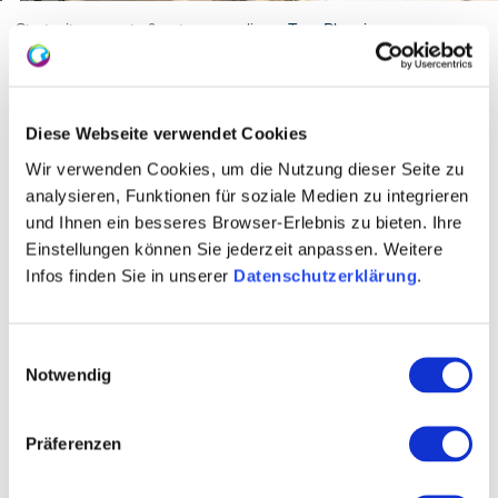
Startseite
sports & nature
cycling
Tour Planning
Charging Stations at
Diese Webseite verwendet Cookies
Hosts
Wir verwenden Cookies, um die Nutzung dieser Seite zu
analysieren, Funktionen für soziale Medien zu integrieren
If you're traveling with an E-bike and would like to
und Ihnen ein besseres Browser-Erlebnis zu bieten. Ihre
charge your battery during a break, look out for this
Einstellungen können Sie jederzeit anpassen. Weitere
logo. Our hosts display it to indicate that you can
Infos finden Sie in unserer
Datenschutzerklärung
.
charge your bike for free with them. You can find the
exact locations of these stations on our tour maps.
Einwilligungsauswahl
Notwendig
Präferenzen