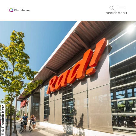
search
Menu
wine & culinary
search
sports & nature
culture & cities
events
booking & service
© © Dominik Ketz
Shop
Rheinhessen-Blog
map