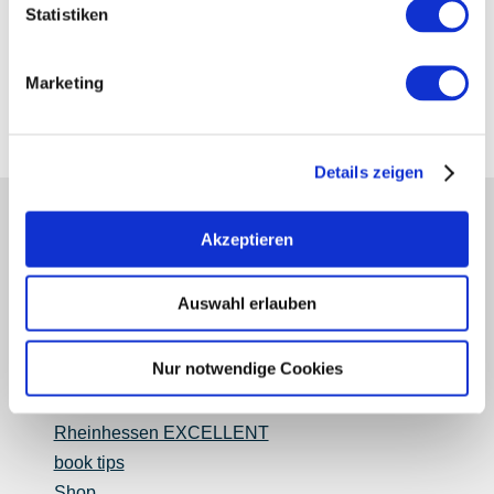
Statistiken
Marketing
Details zeigen
partners
Akzeptieren
Press
retailers
Auswahl erlauben
Login wine industry
Tourism internally
region of Rheinhessen
Nur notwendige Cookies
about us
Rheinhessen EXCELLENT
book tips
Shop