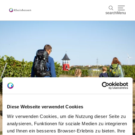
search
Menu
wine & culinary
search
sports & nature
culture & cities
events
booking & service
Diese Webseite verwendet Cookies
Shop
Rheinhessen-Blog
map
Wir verwenden Cookies, um die Nutzung dieser Seite zu
analysieren, Funktionen für soziale Medien zu integrieren
und Ihnen ein besseres Browser-Erlebnis zu bieten. Ihre