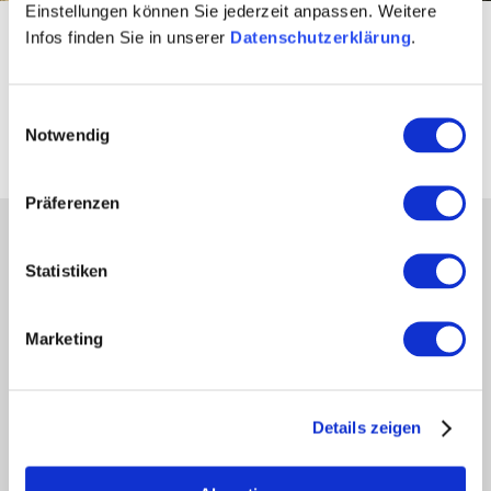
Einstellungen können Sie jederzeit anpassen. Weitere
Startseite
sports & nature
activities & excursion tips
Infos finden Sie in unserer
Datenschutzerklärung
.
Rheinhessen in the winter-time
Hiking Trails in Winter
Einwilligungsauswahl
Notwendig
Präferenzen
partners
Statistiken
Press
retailers
Login wine industry
Marketing
Tourism internally
region of Rheinhessen
about us
Details zeigen
Rheinhessen EXCELLENT
book tips