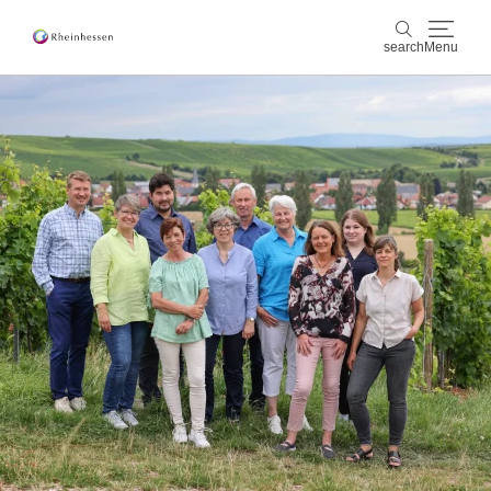
search
Menu
wine & culinary
search
sports & nature
culture & cities
events
booking & service
Shop
Rheinhessen-Blog
map