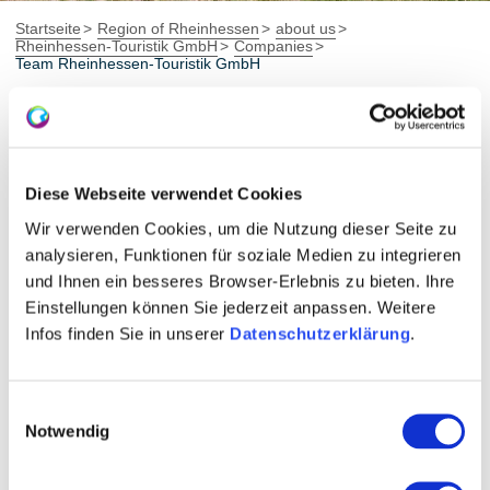
Startseite
Region of Rheinhessen
about us
Rheinhessen-Touristik GmbH
Companies
Team Rheinhessen-Touristik GmbH
Ingrid Weigerding
Medienarbeit + Presse, Rheinhessen EXCELLENT,
Diese Webseite verwendet Cookies
reservation system, tourist trade fairs
Wir verwenden Cookies, um die Nutzung dieser Seite zu
analysieren, Funktionen für soziale Medien zu integrieren
Media work / press
und Ihnen ein besseres Browser-Erlebnis zu bieten. Ihre
Product design / purchasing
Einstellungen können Sie jederzeit anpassen. Weitere
Regional brand Rheinhessen EXCELLENT
Infos finden Sie in unserer
Datenschutzerklärung
.
booking system
Tourist fairs
Other sales promotion
Einwilligungsauswahl
Notwendig