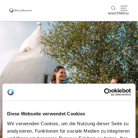
search
Menu
wine & culinary
search
sports & nature
culture & cities
events
booking & service
Shop
Rheinhessen-Blog
map
Diese Webseite verwendet Cookies
Wir verwenden Cookies, um die Nutzung dieser Seite zu
analysieren, Funktionen für soziale Medien zu integrieren