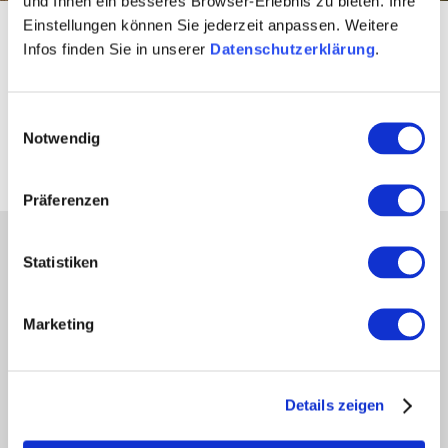
und Ihnen ein besseres Browser-Erlebnis zu bieten. Ihre
Einstellungen können Sie jederzeit anpassen. Weitere
Startseite
sports & nature
hiking
hiwwel tours
Infos finden Sie in unserer
Datenschutzerklärung
.
Interesting Facts about
Einwilligungsauswahl
the Hiwweltours
Notwendig
Präferenzen
partners
Statistiken
Press
retailers
Marketing
Login wine industry
Tourism internally
region of Rheinhessen
Details zeigen
about us
Rheinhessen EXCELLENT