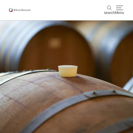
search
Menu
wine & culinary
search
sports & nature
culture & cities
events
booking & service
Shop
Rheinhessen-Blog
map