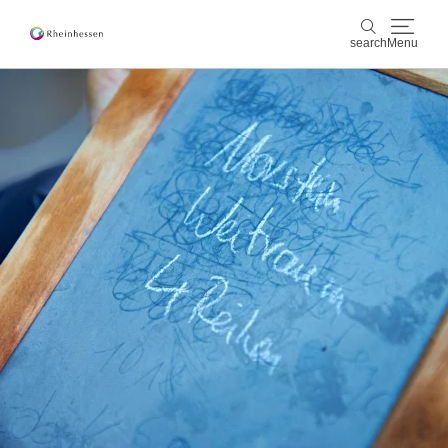
search
Menu
wine & culinary
search
sports & nature
culture & cities
events
booking & service
Shop
Rheinhessen-Blog
map