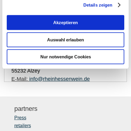
Details zeigen
Akzeptieren
show on map
Auswahl erlauben
Contact details:
Rheinhessenwein e.V.
Nur notwendige Cookies
Otto-Lilienthal-Straße 4
55232
Alzey
E-Mail:
info@rheinhessenwein.de
partners
Press
retailers