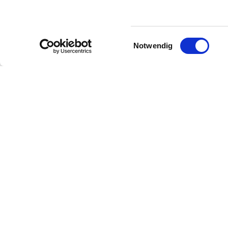
Einwilligungsauswahl
Notwendig
Contact
Contact details:
Rheinhessenwein e.V.
Otto-Lilienthal-Straße 4
55232
Alzey
E-Mail:
info@rheinhessenwein.de