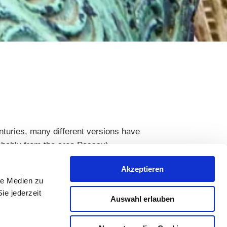
turies, many different versions have
obably from the area Passau).
 and the annual
Nibelungen Festival
.
Akzeptieren
le Medien zu
ie jederzeit
Auswahl erlauben