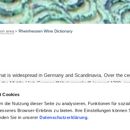
ion area
Rheinhessen Wine Dictionary
hat is widespread in Germany and Scandinavia. Over the cen
 the Middle High German "Nibelungenlied" (around 1200, pr
rms also is the Nibelung city. There is a Nibelung Museum
t Cookies
 die Nutzung dieser Seite zu analysieren, Funktionen für sozia
besseres Browser-Erlebnis zu bieten. Ihre Einstellungen können S
inden Sie in unserer
Datenschutzerklärung
.