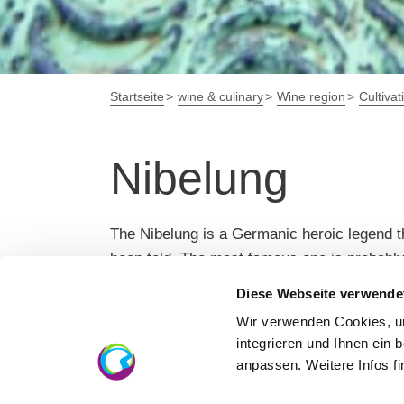
Startseite
wine & culinary
Wine region
Cultivat
Nibelung
The Nibelung is a Germanic heroic legend t
been told. The most famous one is probably
Most scenes of the saga play in Worms. Wo
Diese Webseite verwende
Wir verwenden Cookies, um
integrieren und Ihnen ein 
anpassen. Weitere Infos f