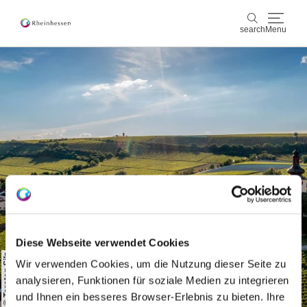
search
Menu
wine & culinary
search
sports & nature
culture & cities
events
booking & service
Diese Webseite verwendet Cookies
Shop
Rheinhessen-Blog
map
© Torsten Silz
Wir verwenden Cookies, um die Nutzung dieser Seite zu
analysieren, Funktionen für soziale Medien zu integrieren
und Ihnen ein besseres Browser-Erlebnis zu bieten. Ihre