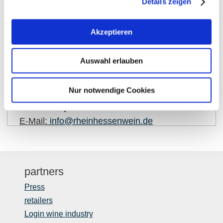
Details zeigen
show on map
Akzeptieren
Auswahl erlauben
Contact details:
Rheinhessenwein e.V.
Nur notwendige Cookies
Otto-Lilienthal-Straße 4
55232
Alzey
E-Mail:
info@rheinhessenwein.de
partners
Press
retailers
Login wine industry