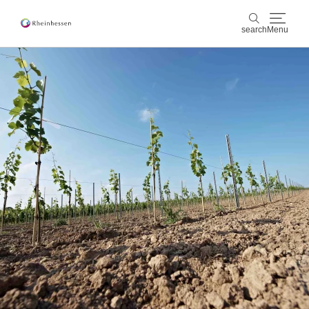
search
Menu
wine & culinary
search
sports & nature
culture & cities
events
booking & service
Shop
Rheinhessen-Blog
map