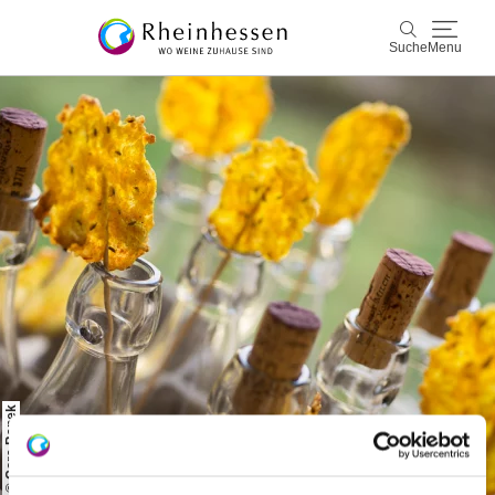
Suche
Menu
Wein & Genuss
Suche
Aktiv & Natur
Kultur & Städte
Veranstaltungen
Buchung & Service
Shop
Rheinhessen-Blog
Karte
© Cora Banek