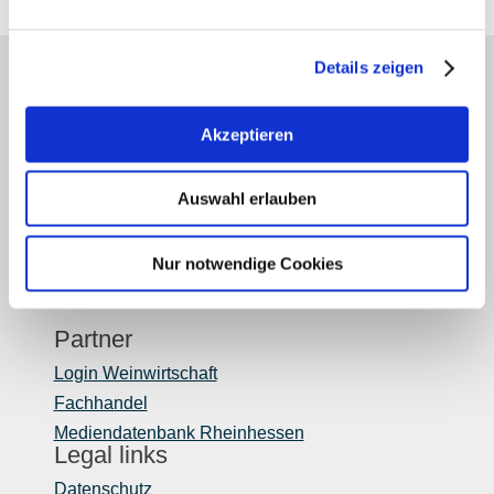
Details zeigen
Unser Servicekontakt:
Sie benötigen weitere Informationen? Wir helfen
Ihnen gerne weiter!
Akzeptieren
(0049) 6731 893280
Mo-Do: 08:00 - 17:00
Auswahl erlauben
Fr: 08:00 - 13:00
Oder einfach per E-Mail
hallo@rheinhessenwein.de
Nur notwendige Cookies
Partner
Login Weinwirtschaft
Fachhandel
Mediendatenbank Rheinhessen
Legal links
Datenschutz