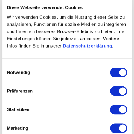
Rheinhessische
Diese Webseite verwendet Cookies
Wir verwenden Cookies, um die Nutzung dieser Seite zu
Klassiker neu
analysieren, Funktionen für soziale Medien zu integrieren
und Ihnen ein besseres Browser-Erlebnis zu bieten. Ihre
Einstellungen können Sie jederzeit anpassen. Weitere
interpretiert
Infos finden Sie in unserer
Datenschutzerklärung
.
Einwilligungsauswahl
Hähnchenbrust auf frühlingshaftem Salat mit Erbsen
Notwendig
und weißem Spargel – na, klingt das nicht lecker und
lässt das Wasser im Mund zusammenlaufen?
Präferenzen
Rheinhessisch genießen, das kannst du auch zuhause!
Mit unseren Rezepten kannst du typische Gerichte
Rheinhessens selbst zubereiten und auch zu Hause
Statistiken
ausprobieren. Einfach die richtigen Zutaten und den
passenden Wein besorgen und los geht’s!
Marketing