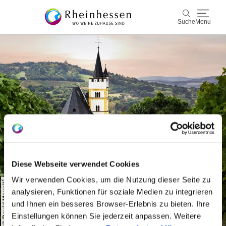
Suche
Menu
Wein & Genuss
Suche
Aktiv & Natur
Kultur & Städte
Veranstaltungen
Buchung & Service
Diese Webseite verwendet Cookies
Wir verwenden Cookies, um die Nutzung dieser Seite zu
Shop
Rheinhessen-Blog
Karte
© David Maupilé
analysieren, Funktionen für soziale Medien zu integrieren
und Ihnen ein besseres Browser-Erlebnis zu bieten. Ihre
Einstellungen können Sie jederzeit anpassen. Weitere