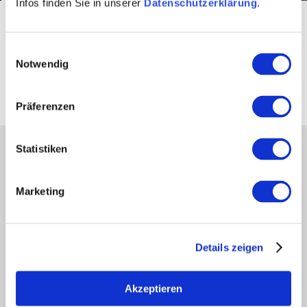
Infos finden Sie in unserer
Datenschutzerklärung
.
Alle Folgen der
Einwilligungsauswahl
Webserie
Notwendig
Präferenzen
Statistiken
Unser Servicekontakt:
Sie benötigen weitere Informationen? Wir helfen
Ihnen gerne weiter!
Marketing
(0049) 6731 893280
Mo-Do: 08:00 - 17:00
Fr: 08:00 - 13:00
Oder einfach per E-Mail
Details zeigen
hallo@rheinhessenwein.de
Akzeptieren