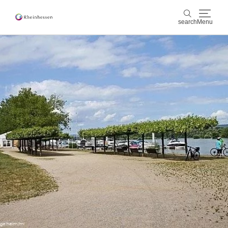
search
Menu
wine & culinary
search
sports & nature
culture & cities
events
booking & service
Shop
Rheinhessen-Blog
map