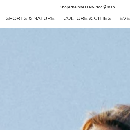
Shop
Rheinhessen-Blog
map
SPORTS & NATURE
CULTURE & CITIES
EVE