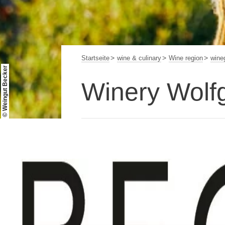
Startseite
wine & culinary
Wine region
wine
© Weingut Becker
Winery Wolf