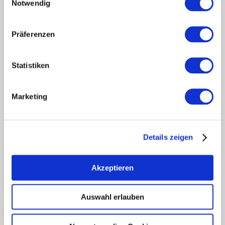
Notwendig
Press
retailers
Präferenzen
Login wine industry
Tourism internally
region of Rheinhessen
Statistiken
about us
Rheinhessen EXCELLENT
Marketing
book tips
Shop
Newsletter
Details zeigen
regional development
legal links
Akzeptieren
data protection
imprint
Accessibility Statement
Auswahl erlauben