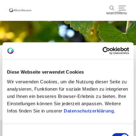
search
Menu
wine & culinary
search
sports & nature
culture & cities
Diese Webseite verwendet Cookies
Please accept the use of all cookies to
events
Wir verwenden Cookies, um die Nutzung dieser Seite zu
view the content of this page
analysieren, Funktionen für soziale Medien zu integrieren
booking & service
und Ihnen ein besseres Browser-Erlebnis zu bieten. Ihre
Einstellungen können Sie jederzeit anpassen. Weitere
Accept all cookies
Shop
Rheinhessen-Blog
map
Infos finden Sie in unserer
Datenschutzerklärung
.
partners
Einwilligungsauswahl