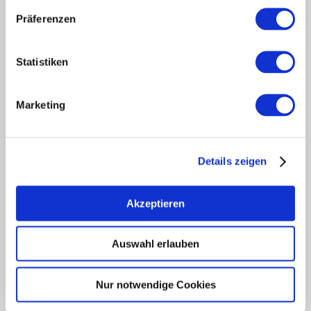
Tourism internally
Präferenzen
region of Rheinhessen
about us
Statistiken
Rheinhessen EXCELLENT
book tips
Shop
Marketing
Newsletter
regional development
legal links
Details zeigen
data protection
imprint
Akzeptieren
Accessibility Statement
Auswahl erlauben
EUROPEAN UNION
European Agricultural Fund for Rural Development: Europe
invests in rural areas
Nur notwendige Cookies
This publication is being funded under the EULLE Development
Program with the participation of the European Union and the