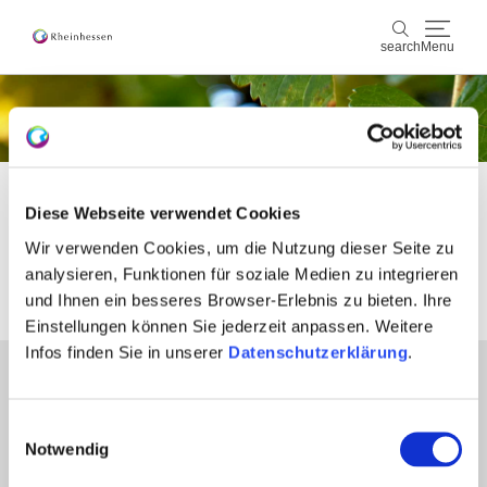
search
Menu
wine & culinary
search
sports & nature
Startseite
experience
Diese Webseite verwendet Cookies
culture & cities
experience
Wir verwenden Cookies, um die Nutzung dieser Seite zu
analysieren, Funktionen für soziale Medien zu integrieren
events
und Ihnen ein besseres Browser-Erlebnis zu bieten. Ihre
Einstellungen können Sie jederzeit anpassen. Weitere
booking & service
Infos finden Sie in unserer
Datenschutzerklärung
.
partners
Shop
Rheinhessen-Blog
map
Press
Einwilligungsauswahl
retailers
Notwendig
Login wine industry