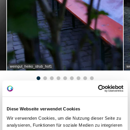
weingut_heiko_strub_hof1
w
About us
Diese Webseite verwendet Cookies
Winemaker Heiko Strub
Wir verwenden Cookies, um die Nutzung dieser Seite zu
analysieren, Funktionen für soziale Medien zu integrieren
Vineyard-area 8.3 hectares