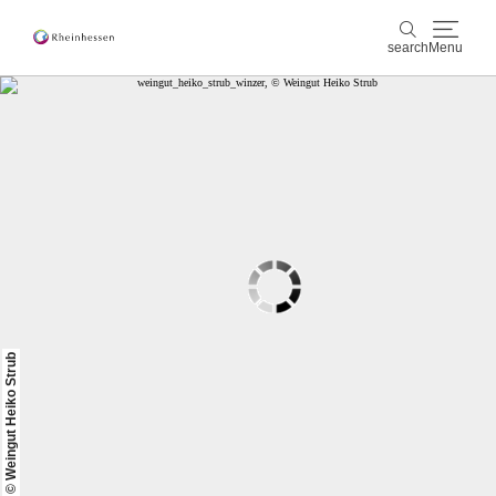
search
Menu
wine & culinary
search
sports & nature
culture & cities
events
booking & service
© Weingut Heiko Strub
Shop
Rheinhessen-Blog
map