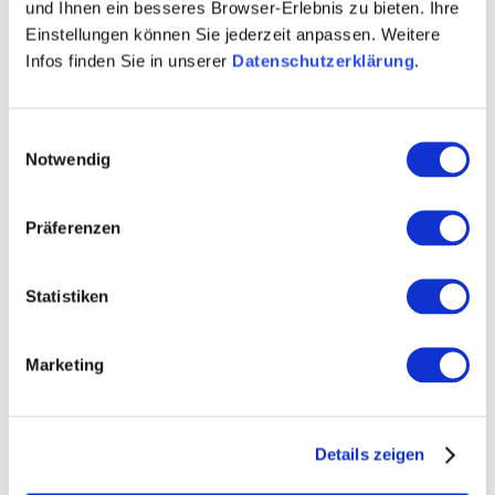
und Ihnen ein besseres Browser-Erlebnis zu bieten. Ihre
Einstellungen können Sie jederzeit anpassen. Weitere
sparkling wine
Infos finden Sie in unserer
Datenschutzerklärung
.
Contact details:
Weingut Heiko Strub - Kreuzgewölbe
Einwilligungsauswahl
Notwendig
Heiko Strub
Mittelstraße 3 67583 Guntersblum
Tel: (0049) 6249 1573
Präferenzen
E-Mail: info@weingut-heiko-strub.de
Statistiken
Marketing
Visit us
Details zeigen
STRAUSSWIRTSCHAFT BEI STRUBS