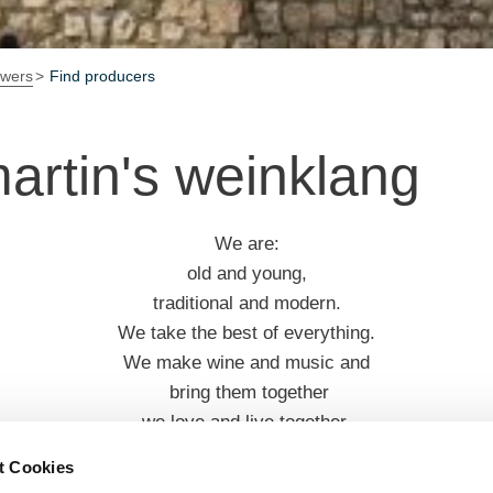
owers
Find producers
artin's weinklang
We are:
old and young,
traditional and modern.
We take the best of everything.
We make wine and music and
bring them together
we love and live together.
Pure and clean!
t Cookies
- Try it.