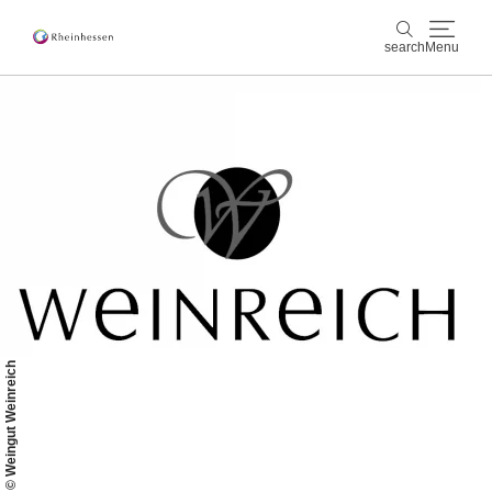
search
Menu
wine & culinary
search
sports & nature
culture & cities
events
booking & service
© Weingut Weinreich
Shop
Rheinhessen-Blog
map