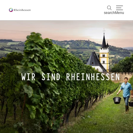
search
Menu
wine & culinary
search
sports & nature
culture & cities
events
booking & service
Shop
Rheinhessen-Blog
map