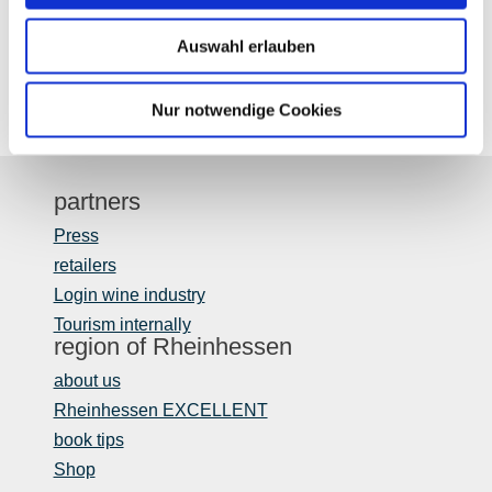
Otto-Lilienthal-Straße 4
55232
Alzey
Auswahl erlauben
Tel:
06731 89328 14
E-Mail:
markus.hahn@rheinhessenwein.de
Nur notwendige Cookies
partners
Press
retailers
Login wine industry
Tourism internally
region of Rheinhessen
about us
Rheinhessen EXCELLENT
book tips
Shop