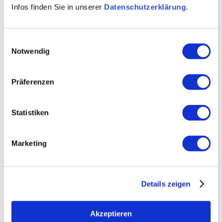
Infos finden Sie in unserer
Datenschutzerklärung
.
Height-variable formats as QuarkXPress file version
8.5
Einwilligungsauswahl
Select format:
Notwendig
Präferenzen
Statistiken
Contact
Marketing
Further Information & Downloads
Details zeigen
Contact details:
Akzeptieren
Rheinhessenwein e.V.