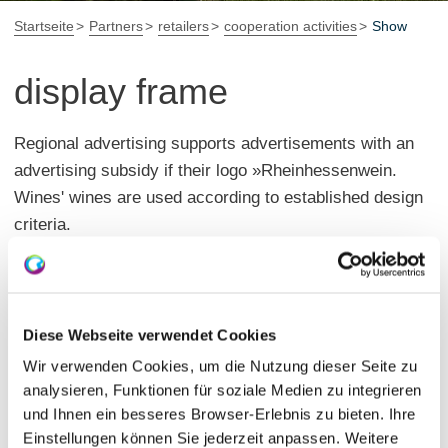
Startseite
Partners
retailers
cooperation activities
Show
display frame
Regional advertising supports advertisements with an
advertising subsidy if their logo »Rheinhessenwein.
Wines' wines are used according to established design
criteria.
Here are four ways to work with Rheinhessenwein
advertising frames.
Fixed formats as PDF file (300 dpi)
Diese Webseite verwendet Cookies
Height-variable formats as Adobe InDesing file
Wir verwenden Cookies, um die Nutzung dieser Seite zu
version CS3
analysieren, Funktionen für soziale Medien zu integrieren
und Ihnen ein besseres Browser-Erlebnis zu bieten. Ihre
Height-variable formats as QuarkXPress file version
Einstellungen können Sie jederzeit anpassen. Weitere
6.5