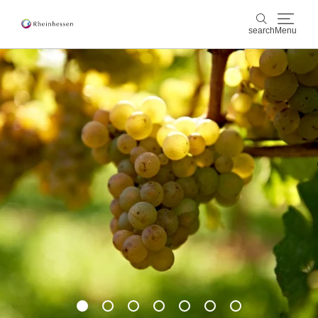
search
Menu
wine & culinary
search
sports & nature
culture & cities
events
booking & service
Shop
Rheinhessen-Blog
map