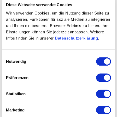
healing effects and recipes to the wild herbs - there is a
Diese Webseite verwendet Cookies
whole lot of exciting things that we pass on to you, dear
Wir verwenden Cookies, um die Nutzung dieser Seite zu
guests! The Siefersheimer herbal witches also put
analysieren, Funktionen für soziale Medien zu integrieren
together special group offers on request. From April to
und Ihnen ein besseres Browser-Erlebnis zu bieten. Ihre
September, two-hour adventure hikes take place every
Einstellungen können Sie jederzeit anpassen. Weitere
first Sunday of the month in Siefersheim.
Infos finden Sie in unserer
Datenschutzerklärung
.
Small selection from our offers complacent?
Einwilligungsauswahl
• Individual herbal walks (also barrier-free)
Notwendig
• Herbal picnic
• Herbal buffet
Präferenzen
• Wine tasting in a typical Rheinhessen cross vault
• Seminars (eg cooking, wellness, smoking, etc.)
Statistiken
• Herbal and cultural hikes (eg on the Siefersheim
Bänkelches route)
• Participation in project weeks
Marketing
• Guided tours at your home