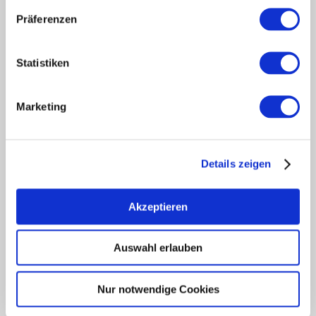
Tourism internally
Präferenzen
region of Rheinhessen
about us
Statistiken
Rheinhessen EXCELLENT
book tips
Shop
Marketing
Newsletter
regional development
legal links
Details zeigen
data protection
imprint
Akzeptieren
Accessibility Statement
Auswahl erlauben
EUROPEAN UNION
European Agricultural Fund for Rural Development: Europe
invests in rural areas
Nur notwendige Cookies
This publication is being funded under the EULLE Development
Program with the participation of the European Union and the