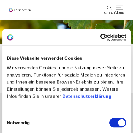
search
Menu
wine & culinary
search
sports & nature
Startseite
Wine
Diese Webseite verwendet Cookies
culture & cities
Keyvisuals wine
Wir verwenden Cookies, um die Nutzung dieser Seite zu
analysieren, Funktionen für soziale Medien zu integrieren
events
und Ihnen ein besseres Browser-Erlebnis zu bieten. Ihre
Einstellungen können Sie jederzeit anpassen. Weitere
booking & service
Infos finden Sie in unserer
Datenschutzerklärung
.
partners
Shop
Rheinhessen-Blog
map
Press
Einwilligungsauswahl
retailers
Notwendig
Login wine industry