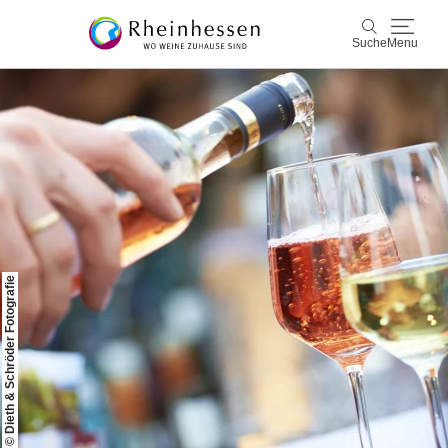
Suche
Menu
Wein & Genuss
Suche
Aktiv & Natur
Kultur & Städte
Veranstaltungen
© Dieth & Schröder Fotografie
Buchung & Service
Shop
Rheinhessen-Blog
Karte