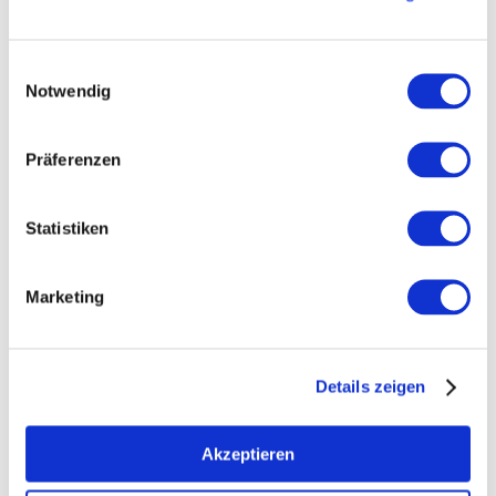
Einwilligungsauswahl
Notwendig
Präferenzen
Statistiken
Weingut Hemer: Riesling Kabinett
Ein kleiner Wein ganz GROSS! Der
Marketing
Riesling Kabinett ist ein deutscher Klassiker,
der durch seine Leichtigkeit begeistert. Die
Trauben aus Ludwigshöhe wurden mit „nur“ 83°
Details zeigen
Oe von Hand geerntet, schonend ausgepresst
und gekühlt vergoren. Die Reife auf der
Akzeptieren
Feinhefe machte die Eleganz dieses "Kabi"