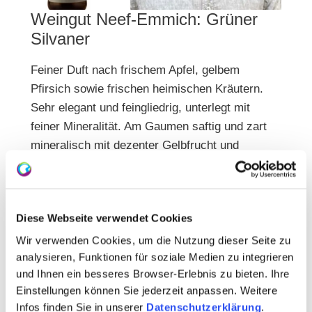
Weingut Neef-Emmich: Grüner
Silvaner
Feiner Duft nach frischem Apfel, gelbem
Pfirsich sowie frischen heimischen Kräutern.
Sehr elegant und feingliedrig, unterlegt mit
feiner Mineralität. Am Gaumen saftig und zart
mineralisch mit dezenter Gelbfrucht und
schöner Würze. Harmonisch und von eher
leichter, beschwingter Statur. Klare, anregende
Frische im Nachhall.
Diese Webseite verwendet Cookies
mehr erfahren
Wir verwenden Cookies, um die Nutzung dieser Seite zu
analysieren, Funktionen für soziale Medien zu integrieren
und Ihnen ein besseres Browser-Erlebnis zu bieten. Ihre
Einstellungen können Sie jederzeit anpassen. Weitere
Infos finden Sie in unserer
Datenschutzerklärung
.