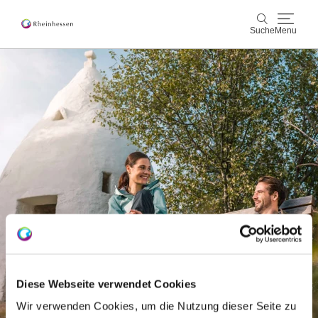
Suche
Menu
Wein & Genuss
Suche
Aktiv & Natur
Kultur & Städte
Veranstaltungen
Buchung & Service
Shop
Rheinhessen-Blog
Karte
Diese Webseite verwendet Cookies
Wir verwenden Cookies, um die Nutzung dieser Seite zu