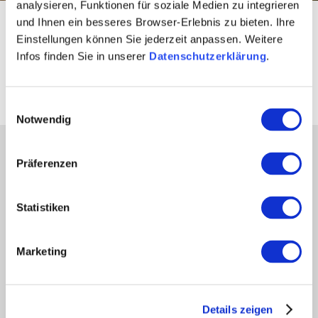
analysieren, Funktionen für soziale Medien zu integrieren
Startseite
Aktiv & Natur
Wandern
Hiwweltouren
und Ihnen ein besseres Browser-Erlebnis zu bieten. Ihre
Einstellungen können Sie jederzeit anpassen. Weitere
Infos finden Sie in unserer
Datenschutzerklärung
.
Übersicht der
Hiwweltouren
Einwilligungsauswahl
Notwendig
Partner
Präferenzen
Presse
Fachhandel
Statistiken
Login Weinwirtschaft
Touristik intern
Marketing
Mediendatenbank Rheinhessen
Region Rheinhessen
Über uns
Rheinhessen AUSGEZEICHNET
Details zeigen