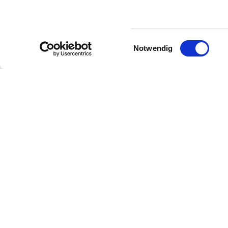
Wirtschaften ein.
2026 feiert das Weingut gleich zwei besond
Rheinhessens hat die Familie Sander früh 
Einwilligungsauswahl
Notwendig
Stefan Sander verbindet Tradition und Inno
weit mehr als eine Anbaumethode ist – er i
den ökologischen Weinbau: Stefan Sander z
zusammengehören.
Diese Mischung aus Pioniergeist, Glaubwür