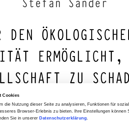
Stefan Sander
R DEN ÖKOLOGISCHE
ITÄT ERMÖGLICHT,
LLSCHAFT ZU SCHA
t Cookies
 die Nutzung dieser Seite zu analysieren, Funktionen für sozia
besseres Browser-Erlebnis zu bieten. Ihre Einstellungen können S
r tiefen Verbundenheit zur Natur steht Stefan Sander für d
inden Sie in unserer
Datenschutzerklärung
.
den Pionieren des Bio-Weinbaus in der Region und setzt sic