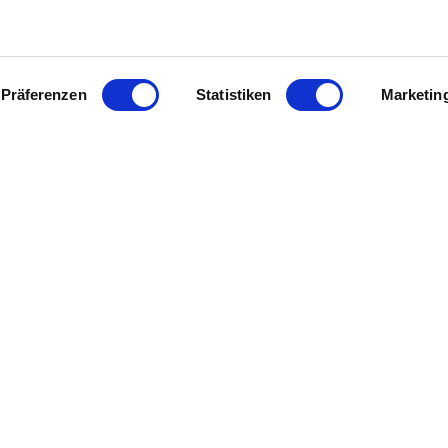
ere Jubiläen: 70 Jahre Bio-Weinbau und 40 Jahre Naturland-
gezeigt, dass Qualität, Umweltbewusstsein und langfristig
Präferenzen
Statistiken
Marketin
vation, entwickelt den Familienbetrieb konsequent weiter un
st eine Haltung. Ob im Weinberg, im Austausch mit Kolleginn
eigt authentisch, wie verantwortungsvolles Handeln und he
digkeit und Leidenschaft macht Stefan Sander zu einem ech