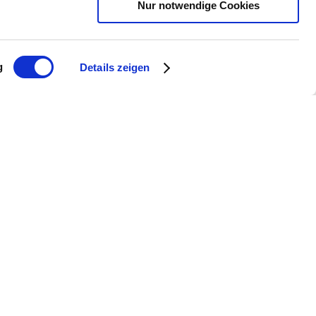
Nur notwendige Cookies
Mitgliedschaft. Als erstes Bio-Weingut
es Denken erfolgreich zusammengehen.
g
Details zeigen
d macht deutlich, dass nachhaltiger Weinbau
en und Kollegen oder als Botschafter für
rausragende Weinqualität
ten „Local Hero“ aus Rheinhessen.