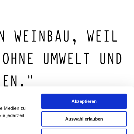
N WEINBAU, WEIL
 OHNE UMWELT UND
DEN.“
Akzeptieren
le Medien zu
ie jederzeit
Auswahl erlauben
en ökologischen Weinbau in Rheinhessen.
h seit Jahrzehnten für nachhaltiges