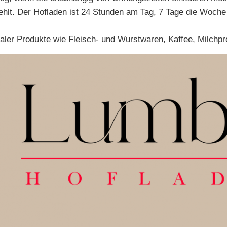
hlt. Der Hofladen ist 24 Stunden am Tag, 7 Tage die Woche 
ler Produkte wie Fleisch- und Wurstwaren, Kaffee, Milchpro