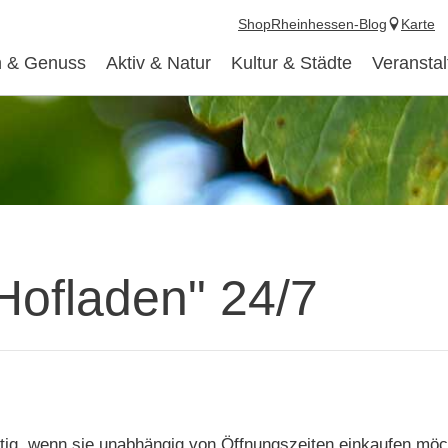
Shop
Rheinhessen-Blog
Karte
 & Genuss
Aktiv & Natur
Kultur & Städte
Veransta
Hofladen" 24/7
tig, wenn sie unabhängig von Öffnungszeiten einkaufen möch