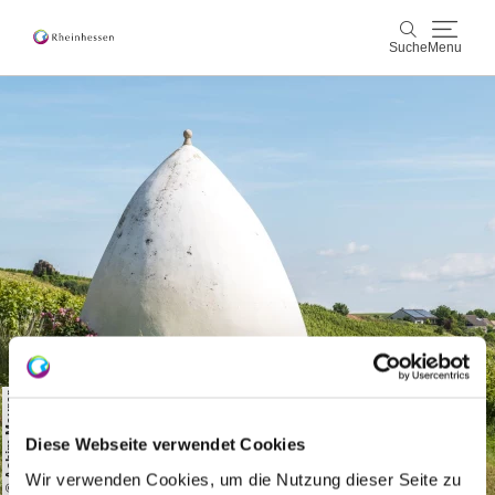
Suche
Menu
Wein & Genuss
Suche
Aktiv & Natur
Kultur & Städte
Veranstaltungen
Buchung & Service
© Achim Meurer
Shop
Rheinhessen-Blog
Karte
Diese Webseite verwendet Cookies
Wir verwenden Cookies, um die Nutzung dieser Seite zu