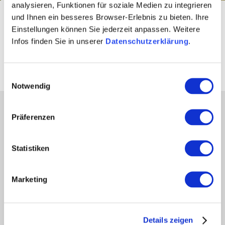
analysieren, Funktionen für soziale Medien zu integrieren
Startseite
Aktiv & Natur
Aktivitäten & Ausflugstipps
und Ihnen ein besseres Browser-Erlebnis zu bieten. Ihre
Trulli in Rheinhessen
Einstellungen können Sie jederzeit anpassen. Weitere
Infos finden Sie in unserer
Datenschutzerklärung
.
Aktiv sein
Einwilligungsauswahl
Notwendig
Partner
Präferenzen
Presse
Fachhandel
Statistiken
Login Weinwirtschaft
Touristik intern
Marketing
Mediendatenbank Rheinhessen
Region Rheinhessen
Über uns
Details zeigen
Rheinhessen AUSGEZEICHNET