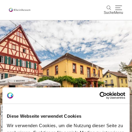
Suche
Menu
Wein & Genuss
Suche
Aktiv & Natur
Kultur & Städte
Veranstaltungen
Buchung & Service
Shop
Rheinhessen-Blog
Karte
© Dominik Ketz
Diese Webseite verwendet Cookies
Wir verwenden Cookies, um die Nutzung dieser Seite zu