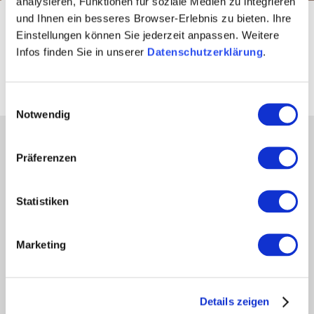
analysieren, Funktionen für soziale Medien zu integrieren
und Ihnen ein besseres Browser-Erlebnis zu bieten. Ihre
Startseite
Aktiv & Natur
Radfahren
Tourentipps
Einstellungen können Sie jederzeit anpassen. Weitere
Infos finden Sie in unserer
Datenschutzerklärung
.
An Bächen und Tälern
Einwilligungsauswahl
Notwendig
Partner
Präferenzen
Presse
Fachhandel
Statistiken
Login Weinwirtschaft
Touristik intern
Mediendatenbank Rheinhessen
Marketing
Region Rheinhessen
Über uns
Rheinhessen AUSGEZEICHNET
Details zeigen