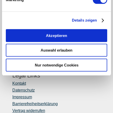
Fachhandel
Login Weinwirtschaft
Touristik intern
Details zeigen
Mediendatenbank Rheinhessen
Region Rheinhessen
Akzeptieren
Über uns
Rheinhessen AUSGEZEICHNET
Reiseführer
Auswahl erlauben
Shop
Newsletter
Nur notwendige Cookies
Regionalentwicklung
Legal Links
Kontakt
Datenschutz
Impressum
Barrierefreiheitserklärung
Vertrag widerrufen