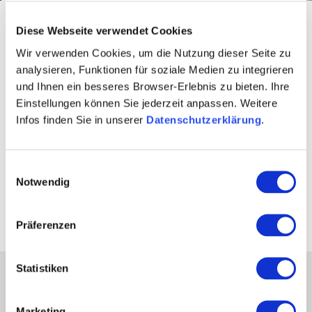
Startseite
Aktiv & Natur
Wandern
Rheinterrassenweg
Diese Webseite verwendet Cookies
Wir verwenden Cookies, um die Nutzung dieser Seite zu
Angebote am
analysieren, Funktionen für soziale Medien zu integrieren
und Ihnen ein besseres Browser-Erlebnis zu bieten. Ihre
Rheinterrassenweg
Einstellungen können Sie jederzeit anpassen. Weitere
Infos finden Sie in unserer
Datenschutzerklärung
.
Es lohnt sich, an den einzelnen Etappen-Zielen
einzukehren, imposante Kirchen und Denkmäler zu
Einwilligungsauswahl
besuchen und am Abend beim Winzer zu übernachten.
Notwendig
Wir präsentieren Gastronomie und Unterkünfte am
RheinTerrassenWeg.
Präferenzen
Statistiken
Partner
Presse
Marketing