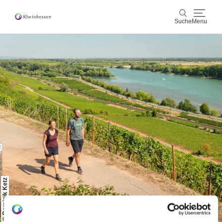
Suche
Menu
Wein & Genuss
Suche
Aktiv & Natur
Kultur & Städte
Veranstaltungen
Buchung & Service
Shop
Rheinhessen-Blog
Karte
© Dominik Ketz