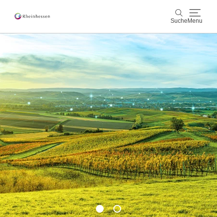
Suche
Menu
Wein & Genuss
Suche
Aktiv & Natur
Kultur & Städte
Veranstaltungen
Buchung & Service
Shop
Rheinhessen-Blog
Karte