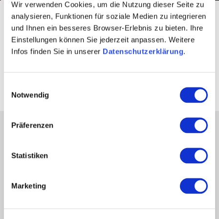
Wir verwenden Cookies, um die Nutzung dieser Seite zu
Startseite
Veranstaltungen
Veranstaltungshighlights
analysieren, Funktionen für soziale Medien zu integrieren
Highlight-Veranstaltungen
Rhein in Flammen
und Ihnen ein besseres Browser-Erlebnis zu bieten. Ihre
Einstellungen können Sie jederzeit anpassen. Weitere
Das Eventschiff
Infos finden Sie in unserer
Datenschutzerklärung
.
"Vallendar"
Einwilligungsauswahl
Notwendig
Präferenzen
Partner
Presse
Statistiken
Fachhandel
Login Weinwirtschaft
Marketing
Touristik intern
Mediendatenbank Rheinhessen
Region Rheinhessen