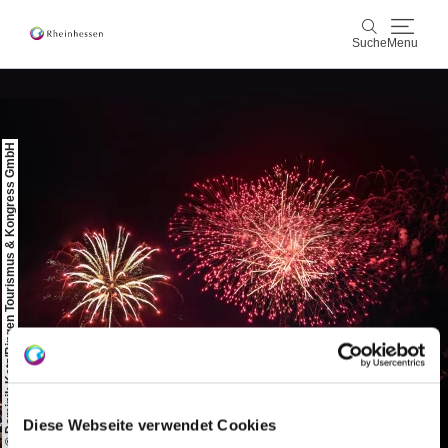
Suche
Menu
Wein & Genuss
Suche
© Dominik Ketz/Bingen Tourismus & Kongress GmbH
Aktiv & Natur
Kultur & Städte
Veranstaltungen
Buchung & Service
Shop
Rheinhessen-Blog
Karte
Diese Webseite verwendet Cookies