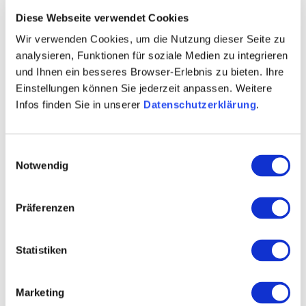
wurde etwa im Jahr 975 unter Erzbischof
Diese Webseite verwendet Cookies
Willigis (975-1011) gelegt. Den Tag seiner
Wir verwenden Cookies, um die Nutzung dieser Seite zu
Einweihung (1009) überstand der Bau jedoch
analysieren, Funktionen für soziale Medien zu integrieren
aufgrund eines Brandes nicht, wodurch Willigis
und Ihnen ein besseres Browser-Erlebnis zu bieten. Ihre
seine offizielle Einweihung im Jahr 1036 nicht
Einstellungen können Sie jederzeit anpassen. Weitere
mehr miterlebte. Erbaut nach dem Vorbild des
Infos finden Sie in unserer
Datenschutzerklärung
.
Petersdoms in Rom sollte die Kathedrale durch
ihre gewaltigen Ausmaße unmissverständlich
Einwilligungsauswahl
den Anspruch der Stadt als "Zweites Rom"
Notwendig
demonstrieren. Bis heute trägt das Bistum
Mainz als einziges Bistum außerhalb von Rom
Präferenzen
den Ehrentitel "Heiliger Stuhl", was auf die
wichtige Stellung des Doms in der katholischen
Kirche hindeutet.
Statistiken
mehr erfahren
Marketing