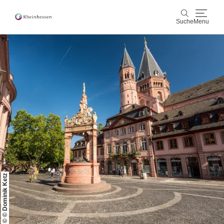
Suche
Menu
Wein & Genuss
Suche
Aktiv & Natur
Kultur & Städte
Veranstaltungen
Buchung & Service
© © Dominik Ketz
Shop
Rheinhessen-Blog
Karte