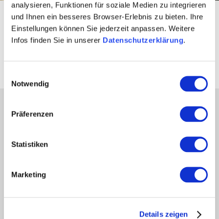
analysieren, Funktionen für soziale Medien zu integrieren
Startseite
Aktiv & Natur
Aktivitäten & Ausflugstipps
und Ihnen ein besseres Browser-Erlebnis zu bieten. Ihre
Ausflugsziele für die Herbstferien
Einstellungen können Sie jederzeit anpassen. Weitere
Infos finden Sie in unserer
Datenschutzerklärung
.
Draußen sein
Einwilligungsauswahl
Notwendig
Partner
Präferenzen
Presse
Fachhandel
Statistiken
Login Weinwirtschaft
Touristik intern
Marketing
Mediendatenbank Rheinhessen
Region Rheinhessen
Über uns
Details zeigen
Rheinhessen AUSGEZEICHNET