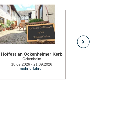
mehr erfahren
Hoffest an Ockenheimer Kerb
Cafe im Hei
Ockenheim
Kerb in
Ock
18.09.2026 - 21.09.2026
mehr erfahren
20.0
mehr 