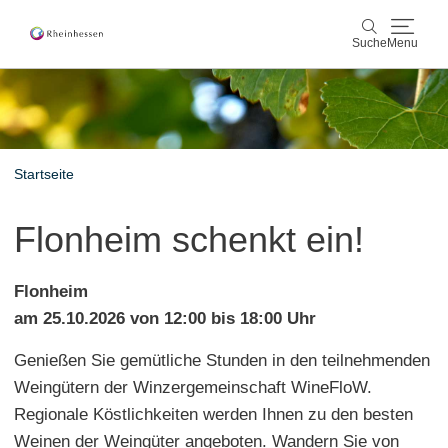
Suche
Menu
Wein & Genuss
Suche
Aktiv & Natur
Startseite
Kultur & Städte
Flonheim schenkt ein!
Veranstaltungen
Flonheim
Buchung & Service
am 25.10.2026 von 12:00 bis 18:00 Uhr
Genießen Sie gemütliche Stunden in den teilnehmenden
Shop
Rheinhessen-Blog
Karte
Weingütern der Winzergemeinschaft WineFloW.
Regionale Köstlichkeiten werden Ihnen zu den besten
Weinen der Weingüter angeboten. Wandern Sie von