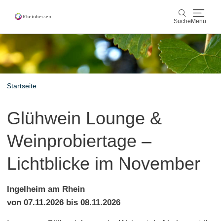
Suche
Menu
Wein & Genuss
Suche
Aktiv & Natur
Startseite
Kultur & Städte
Glühwein Lounge &
Veranstaltungen
Weinprobiertage –
Buchung & Service
Lichtblicke im November
Shop
Rheinhessen-Blog
Karte
Ingelheim am Rhein
von 07.11.2026 bis 08.11.2026