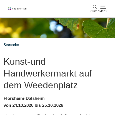
Suche
Menu
Wein & Genuss
Suche
Aktiv & Natur
Startseite
Kultur & Städte
Kunst-und
Veranstaltungen
Handwerkermarkt auf
Buchung & Service
dem Weedenplatz
Shop
Rheinhessen-Blog
Karte
Flörsheim-Dalsheim
von 24.10.2026 bis 25.10.2026