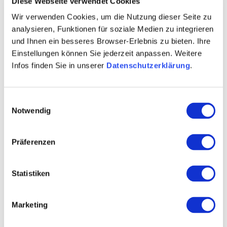
Diese Webseite verwendet Cookies
Wir verwenden Cookies, um die Nutzung dieser Seite zu
VERANSTALTUNGSORT
analysieren, Funktionen für soziale Medien zu integrieren
und Ihnen ein besseres Browser-Erlebnis zu bieten. Ihre
WEITERE INFOS & DOWNLOADS
Einstellungen können Sie jederzeit anpassen. Weitere
Infos finden Sie in unserer
Datenschutzerklärung
.
Weitere Veranstaltungen in der Nähe
Einwilligungsauswahl
Notwendig
meh
Präferenzen
Statistiken
Marketing