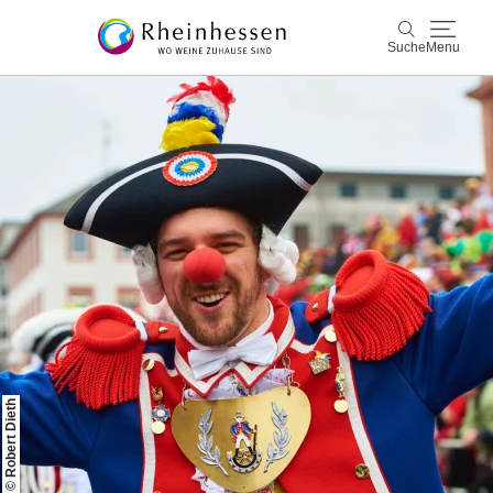
Suche
Menu
Wein & Genuss
Suche
Aktiv & Natur
Kultur & Städte
Veranstaltungen
Buchung & Service
Shop
Rheinhessen-Blog
Karte
© Robert Dieth