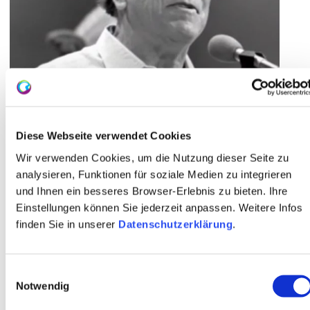
Die Premiere
Seine Premiere erlebte das Lied am 5. Februar
Diese Webseite verwendet Cookies
1964 in der ARD-Fernsehsendung Mainz, wie es
Wir verwenden Cookies, um die Nutzung dieser Seite zu
singt und lacht!. Was als regulärer Auftritt
analysieren, Funktionen für soziale Medien zu integrieren
geplant war, ging in die Fernsehgeschichte ein:
und Ihnen ein besseres Browser-Erlebnis zu bieten. Ihre
Das Saalpublikum ließ sich nicht mehr
Einstellungen können Sie jederzeit anpassen. Weitere Infos
beruhigen, sang immer weiter – und die Live-
finden Sie in unserer
Datenschutzerklärung
.
Übertragung in der ARD überzog sich um fast
eine ganze Stunde.
Einwilligungsauswahl
Notwendig