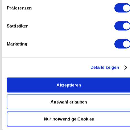
Präferenzen
Statistiken
Marketing
Details zeigen
Humba täterä
Akzeptieren
Bis heute lebt „Humba täterä“ genau von
diesem Mitmach-Geist und ist fester Bestandteil
Auswahl erlauben
der Fankultur in Fußballstadien weit über Mainz
hinaus geworden – ein Ruf, den jeder kennt und
sofort mitsingt.
Nur notwendige Cookies