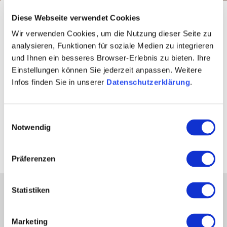
Startseite
Aktiv & Natur
Radfahren
Tourentipps
Diese Webseite verwendet Cookies
Unsere Tourentipps kombinieren die Themenradwege zu
Wir verwenden Cookies, um die Nutzung dieser Seite zu
erlebnisreichen Rundrouten durch die Weinhügel und
analysieren, Funktionen für soziale Medien zu integrieren
und Ihnen ein besseres Browser-Erlebnis zu bieten. Ihre
rund um den Rhein. Sie zeigen dir die etwas
Einstellungen können Sie jederzeit anpassen. Weitere
unbekannteren Ecken der Region, führen in die
Infos finden Sie in unserer
Datenschutzerklärung
.
Rheinhessische Schweiz, den Wonnegau bis ins
Appelbachtal und lassen dich auf alten Bahntrassen und
entlang alter Mühlenhöfe radeln. Aber auch die bekannte
Einwilligungsauswahl
Rheinterrasse ist Teil unserer Themenradwege. Gehe
Notwendig
auf Entdeckungstour.
Präferenzen
Statistiken
Partner
Presse
Marketing
Fachhandel