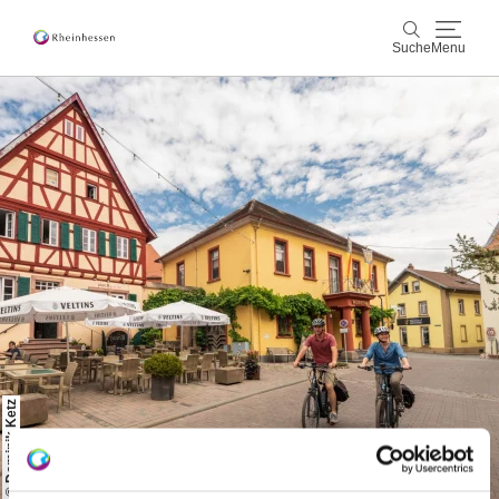
Suche
Menu
Wein & Genuss
Suche
Aktiv & Natur
Kultur & Städte
Veranstaltungen
Buchung & Service
Shop
Rheinhessen-Blog
Karte
© Dominik Ketz