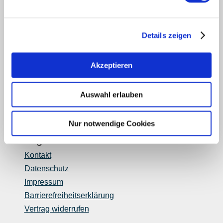
Login Weinwirtschaft
Touristik intern
Details zeigen
Mediendatenbank Rheinhessen
Region Rheinhessen
Über uns
Akzeptieren
Rheinhessen AUSGEZEICHNET
Reiseführer
Auswahl erlauben
Shop
Newsletter
Nur notwendige Cookies
Regionalentwicklung
Legal Links
Kontakt
Datenschutz
Impressum
Barrierefreiheitserklärung
Vertrag widerrufen