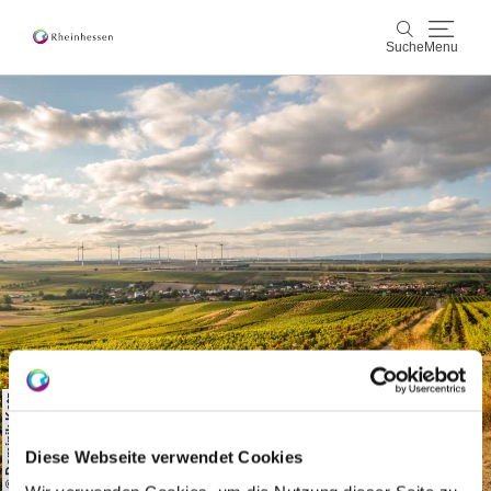
Suche
Menu
Wein & Genuss
Suche
Aktiv & Natur
Kultur & Städte
Veranstaltungen
Buchung & Service
Shop
Rheinhessen-Blog
Karte
© Dominik Ketz
Diese Webseite verwendet Cookies