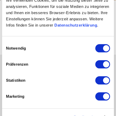
Wir verwenden Cookies, um die Nutzung dieser Seite zu
analysieren, Funktionen für soziale Medien zu integrieren
Startseite
Kultur & Städte
Rheinhessische Identität
und Ihnen ein besseres Browser-Erlebnis zu bieten. Ihre
Einstellungen können Sie jederzeit anpassen. Weitere
Einzigartige Architektur in
Infos finden Sie in unserer
Datenschutzerklärung
.
Rheinhessen
Einwilligungsauswahl
Notwendig
Präferenzen
Partner
Presse
Statistiken
Fachhandel
Login Weinwirtschaft
Touristik intern
Marketing
Mediendatenbank Rheinhessen
Region Rheinhessen
Über uns