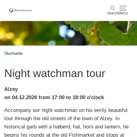
search
Menu
wine & culinary
search
sports & nature
Startseite
culture & cities
Night watchman tour
events
Alzey
booking & service
on 04.12.2026 from 17:00 to 18:00 o'clock
Accompany our night watchman on his eerily beautiful
Shop
Rheinhessen-Blog
map
tour through the old streets of the town of Alzey. In
historical garb with a halberd, hat, horn and lantern, he
begins his rounds at the old Fishmarket and stops at