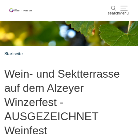
search
Menu
wine & culinary
search
sports & nature
Startseite
culture & cities
Wein- und Sektterrasse
events
auf dem Alzeyer
booking & service
Winzerfest -
Shop
Rheinhessen-Blog
map
AUSGEZEICHNET
Weinfest